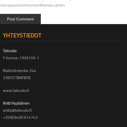
seuraavaa kommentointikertaa varten.
YHTEYSTIEDOT
Talovalo
Y-tunnus: 1956156-1
Matinlahdentie 244
33870 TAMPERE
www.talovalo.fi
Antti Hyytiäinen
antti(ät)talovalo.fi
+358(0)400 614743