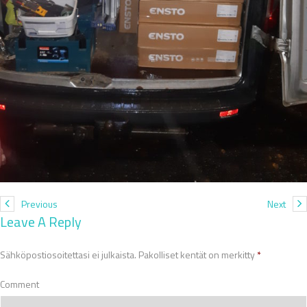
Previous
Next
Leave A Reply
Sähköpostiosoitettasi ei julkaista.
Pakolliset kentät on merkitty
*
Comment